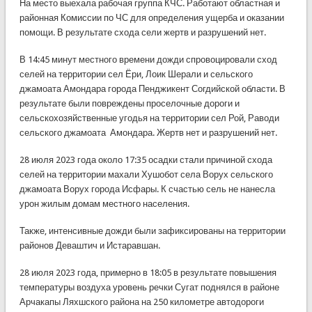
На место выехала рабочая группа КЧС. Работают областная и
районная Комиссии по ЧС для определения ущерба и оказании
помощи. В результате схода сели жертв и разрушений нет.
В 14:45 минут местного времени дожди спровоцировали сход
селей на территории сел Ёри, Лоик Шерали и сельского
джамоата Амондара города Пенджикент Согдийской области. В
результате были повреждены проселочные дороги и
сельскохозяйственные угодья на территории сел Рой, Раводи
сельского джамоата Амондара. Жертв нет и разрушений нет.
28 июля 2023 года около 17:35 осадки стали причиной схода
селей на территории махали Хушобот села Ворух сельского
джамоата Ворух города Исфары. К счастью сель не нанесла
урон жилым домам местного населения.
Также, интенсивные дожди были зафиксированы на территории
районов Деваштич и Истаравшан.
28 июля 2023 года, примерно в 18:05 в результате повышения
температуры воздуха уровень речки Сугат поднялся в районе
Арчакапы Ляхшского района на 250 километре автодороги