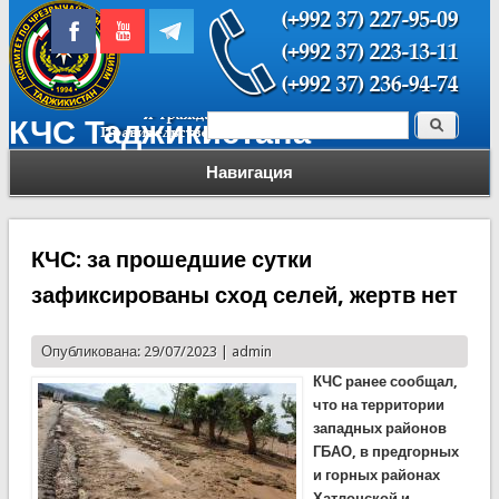
Поиск
КЧС Таджикистана
Форма поиска
Навигация
КЧС: за прошедшие сутки
зафиксированы сход селей, жертв нет
Опубликована: 29/07/2023 |
admin
КЧС ранее сообщал,
что на территории
западных районов
ГБАО, в предгорных
и горных районах
Хатлонской и