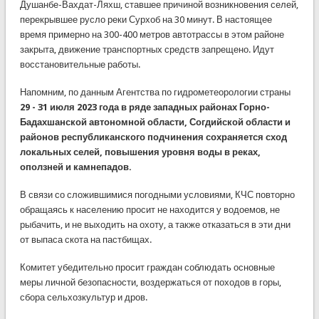
Душанбе-Вахдат-Ляхш, ставшее причиной возникновения селей,
перекрывшее русло реки Сурхоб на 30 минут. В настоящее
время примерно на 300-400 метров автотрассы в этом районе
закрыта, движение транспортных средств запрещено. Идут
восстановительные работы.
Напомним, по данным Агентства по гидрометеорологии страны
29 - 31 июля 2023 года в ряде западных районах Горно-
Бадахшанской автономной области, Согдийской области и
районов республиканского подчинения сохраняется сход
локальных селей, повышения уровня воды в реках,
оползней и камнепадов.
В связи со сложившимися погодными условиями, КЧС повторно
обращаясь к населению просит не находится у водоемов, не
рыбачить, и не выходить на охоту, а также отказаться в эти дни
от выпаса скота на пастбищах.
Комитет убедительно просит граждан соблюдать основные
меры личной безопасности, воздержаться от походов в горы,
сбора сельхозкультур и дров.