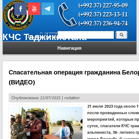
Поиск
КЧС Таджикистана
Форма поиска
Навигация
Спасательная операция гражданина Бело
(ВИДЕО)
Опубликована: 22/07/2023 |
redaktor
21 июля 2023 года около 
после проведенных слож
мероприятий, которые п
суток, спасатели КЧС тр
альпиниста, 36- летнего 
город Душанбе.
В аэропор