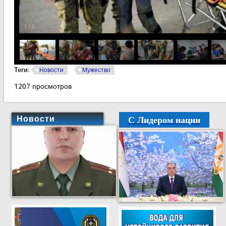
1
/
6
Теги:
Новости
Мужество
1207 просмотров
С Лидером нации
Новости