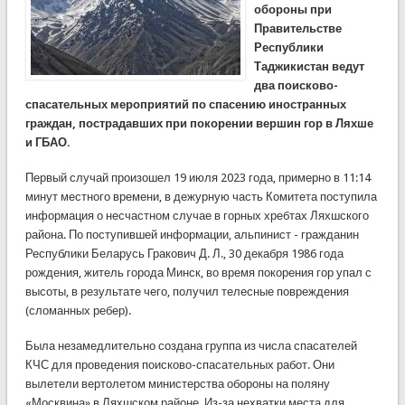
обороны при
Правительстве
Республики
Таджикистан ведут
два поисково-
спасательных мероприятий по спасению иностранных
граждан, пострадавших при покорении вершин гор в Ляхше
и ГБАО.
Первый случай произошел 19 июля 2023 года, примерно в 11:14
минут местного времени, в дежурную часть Комитета поступила
информация о несчастном случае в горных хребтах Ляхшского
района. По поступившей информации, альпинист - гражданин
Республики Беларусь Гракович Д. Л., 30 декабря 1986 года
рождения, житель города Минск, во время покорения гор упал с
высоты, в результате чего, получил телесные повреждения
(сломанных ребер).
Была незамедлительно создана группа из числа спасателей
КЧС для проведения поисково-спасательных работ. Они
вылетели вертолетом министерства обороны на поляну
«Москвина» в Ляхшском районе. Из-за нехватки места для