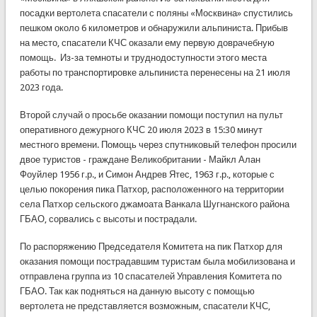
посадки вертолета спасатели с поляны «Москвина» спустились
пешком около 6 километров и обнаружили альпиниста. Прибыв
на место, спасатели КЧС оказали ему первую доврачебную
помощь. Из-за темноты и труднодоступности этого места
работы по транспортировке альпиниста перенесены на 21 июля
2023 года.
Второй случай о просьбе оказании помощи поступил на пульт
оперативного дежурного КЧС 20 июля 2023 в 15:30 минут
местного времени. Помощь через спутниковый телефон просили
двое туристов - граждане Великобритании - Майкл Алан
Фоуйлер 1956 г.р., и Симон Андрев Ятес, 1963 г.р., которые с
целью покорения пика Патхор, расположенного на территории
села Патхор сельского джамоата Ванкала Шугнанского района
ГБАО, сорвались с высоты и пострадали.
По распоряжению Председателя Комитета на пик Патхор для
оказания помощи пострадавшим туристам была мобилизована и
отправлена группа из 10 спасателей Управления Комитета по
ГБАО. Так как подняться на данную высоту с помощью
вертолета не представляется возможным, спасатели КЧС,