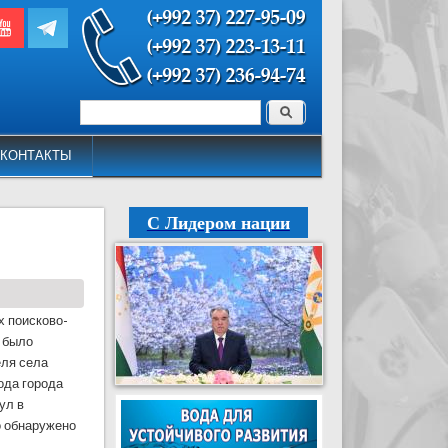
Поиск
Форма поиска
КОНТАКТЫ
С Лидером нации
х поисково-
 было
еля села
ода города
ул в
о обнаружено