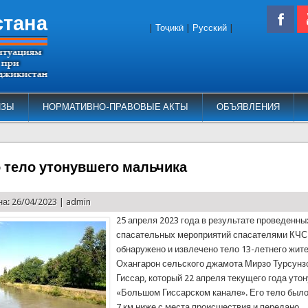
стана
|
Тоҷикӣ
|
Русский
|
ИЗЫ
НОРМАТИВНО-ПРАВОВЫЕ АКТЫ
ОБЪЯВЛЕНИЯ
 тело утонувшего мальчика
а: 26/04/2023 |
admin
25 апреля 2023 года в результате проведенны
спасательных мероприятий спасателями КЧС
обнаружено и извлечено тело 13-летнего жит
Охангарон сельского джамота Мирзо Турсунз
Гиссар, который 22 апреля текущего года утон
«Большом Гиссарском канале». Его тело был
7 км ниже с места происшествия и передано