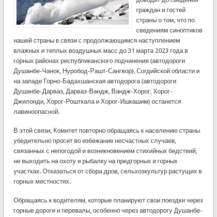
граждан и гостей
страны о том, что по
сведениям синоптиков
нашей страны в связи с продолжающимся наступлением
влажных и теплых воздушных масс до 31 марта 2023 года в
горных районах республиканского подчинения (автодороги
Душанбе-Чанок, Нуробод-Рашт-Сангвор), Согдийской области и
на западе Горно-Бадахшанская автодорога (автодороги
Душанбе-Дарваз, Дарваз-Вандж, Вандж-Хорог, Хорог-
Джилонди, Хорог-Рошткала и Хорог-Ишкашим) останется
лавиноопасной.
В этой связи, Комитет повторно обращаясь к населению страны
убедительно просит во избежание несчастных случаев,
связанных с непогодой и возникновением стихийных бедствий,
не выходить на охоту и рыбалку на предгорных и горных
участках. Отказаться от сбора дров, сельхозкультур растущих в
горных местностях.
Обращаясь к водителям, которые планируют свои поездки через
горные дороги и перевалы, особенно через автодорогу Душанбе-