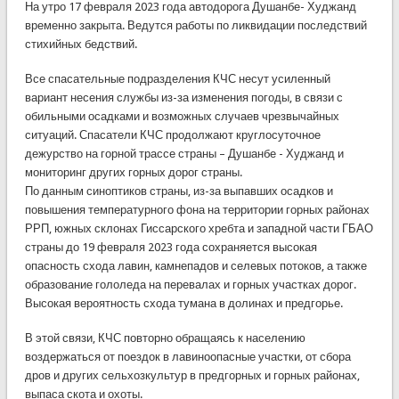
На утро 17 февраля 2023 года автодорога Душанбе- Худжанд
временно закрыта. Ведутся работы по ликвидации последствий
стихийных бедствий.
Все спасательные подразделения КЧС несут усиленный
вариант несения службы из-за изменения погоды, в связи с
обильными осадками и возможных случаев чрезвычайных
ситуаций. Спасатели КЧС продолжают круглосуточное
дежурство на горной трассе страны – Душанбе - Худжанд и
мониторинг других горных дорог страны.
По данным синоптиков страны, из-за выпавших осадков и
повышения температурного фона на территории горных районах
РРП, южных склонах Гиссарского хребта и западной части ГБАО
страны до 19 февраля 2023 года сохраняется высокая
опасность схода лавин, камнепадов и селевых потоков, а также
образование гололеда на перевалах и горных участках дорог.
Высокая вероятность схода тумана в долинах и предгорье.
В этой связи, КЧС повторно обращаясь к населению
воздержаться от поездок в лавиноопасные участки, от сбора
дров и других сельхозкультур в предгорных и горных районах,
выпаса скота и охоты.