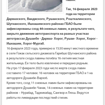
Так, 16 февраля 2023
года на территории
Дарвазского, Ванджского, Рушанского, Рошткалинского,
Шугнанского, Ишкашимского районах ГБАО были
зафиксированы сход 44 снежных лавин, в результате чего,
закрыто движение автотранспорта на разных участках
автотрассах Душанбе - Дарваз- Хорог, Рушан- Хорог, Хорог -
Ишкашим, Хорог-Мургаб.
16 февраля 2023 года, примерно в 15:30 минут местного времени
в селе Гожак сельского джамоата Гарибшо Шугнанского района
в результате схода лавины погибла 16-летняя местная
жительница. Ее тело было извлечено и передано родным.
На утро 17 февраля 2023 года число жертв схода лавин
составило 17 человек: 16 человек на территории ГБАО и 1 на
автодороге Душанбе-Варзоб.
Кроме того, сход 11 снежных лавин были зафиксированы на
автодороге Душанбе-Чанак, 14 снежных лавин на территории
районов – Нурабад, Таджикабад, Сангвор и Ляхш. Ведутся
работы по ликвидации последствий стихии.