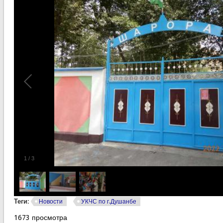
1
/
3
Теги:
Новости
УКЧС по г.Душанбе
1673 просмотра