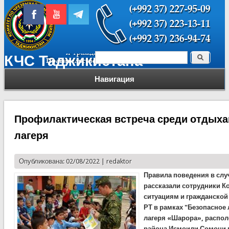
Поиск
КЧС Таджикистана
Форма поиска
Навигация
Профилактическая встреча среди отдыха
лагеря
Опубликована: 02/08/2022 |
redaktor
Правила поведения в слу
рассказали сотрудники 
ситуациям и гражданской
РТ в рамках "Безопасное
лагеря «Шарора», распол
района Исмоили Сомони 