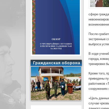
сфере гражда
невоенизиров
возникновени
После срабат
экстренные с
выброса успе
В ходе учени
города, кома
Гражданская оборона
тренировке б
Кроме того, 
приведены пу
работников «
сооружениях 
«Цель данных 
случае чрезв
данного учен