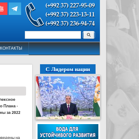
Поиск
Форма поиска
КОНТАКТЫ
С Лидером нации
лексное
о Плана -
ны за 2022
оведены на