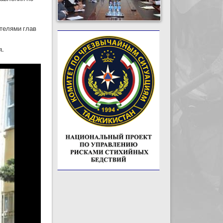
ителями глав
я.