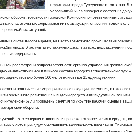
территории города Турсунзаде в три этапа. В 
мероприятий была проверена состояния доку
нской обороны, готовности городской Комиссии по чрезвычайным ситуаци
анных спасательных формирований по эвакуации, спасении людей в случ
я чрезвычайных ситуаций.
ывания системы оповещения, на место возможного происшествия операти
лужбы города. В результате слаженных действий всех подразделений по
шно ликвидированы.
й, были рассмотрены вопросы готовности органов управления гражданско
ндно-начальствующего и личного состава городской спасательной службы.
ыло задействовано более 500 человек и свыше 25 единиц техники.
проведены практические мероприятия по эвакуации населения, в готовност
нкты временного размещения и выдачи средств индивидуальной защиты.
Точиктелеком» были проведены занятия по укрытию рабочей смены в защ
гражданской обороны.
учений – это совершенствование и проверка готовности сил и средств, к
ычайных ситуаций будут обеспечивать безопасность населения. Основны
ия считаю достигнутыми», - отметил заместитель начальника Главного Уп