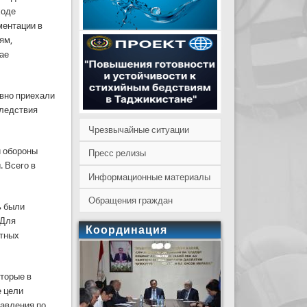
ходе
ментации в
ям,
ае
вно приехали
следствия
Чрезвычайные ситуации
й обороны
Пресс релизы
 Всего в
Информационные материалы
Обращения граждан
ь были
 Для
Координация
итных
оторые в
е цели
равления по