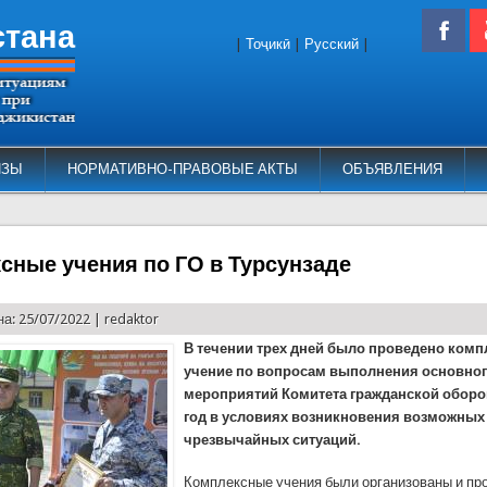
стана
|
Тоҷикӣ
|
Русский
|
ИЗЫ
НОРМАТИВНО-ПРАВОВЫЕ АКТЫ
ОБЪЯВЛЕНИЯ
сные учения по ГО в Турсунзаде
а: 25/07/2022 |
redaktor
В течении трех дней было проведено комп
учение по вопросам выполнения основног
мероприятий Комитета гражданской оборо
год в условиях возникновения возможных
чрезвычайных ситуаций.
Комплексные учения были организованы и пр