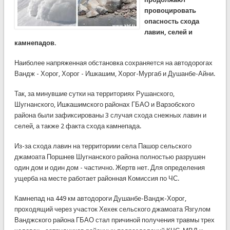
провоцировать
опасность схода
лавин, селей и
камнепадов.
Наиболее напряженная обстановка сохраняется на автодорогах
Вандж - Хорог, Хорог - Ишкашим, Хорог-Мургаб и Душанбе-Айни.
Так, за минувшие сутки на территориях Рушанского,
Шугнанского, Ишкашимского районах ГБАО и Варзобского
района были зафиксированы 3 случая схода снежных лавин и
селей, а также 2 факта схода камнепада.
Из-за схода лавин на территориии села Пашор сельского
джамоата Поршнев Шугнанского района полностью разрушен
один дом и один дом - частично. Жертв нет. Для определения
ущерба на месте работает районная Комиссия по ЧС.
Камнепад на 449 км автодороги Душанбе-Вандж-Хорог,
проходящий через участок Хехек сельского джамоата Язгулом
Ванджского района ГБАО стал причиной получения травмы трех