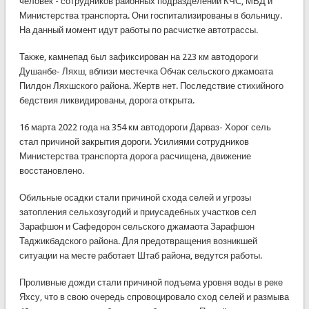
человек - сотрудников районных подразделений КЧС, МВД и
Министерства транспорта. Они госпитализированы в больницу.
На данный момент идут работы по расчистке автотрассы.
Также, камнепад был зафиксирован на 223 км автодороги
Душанбе- Ляхш, вблизи местечка Обчак сельского джамоата
Пилдон Ляхшского района. Жертв нет. Последствие стихийного
бедствия ликвидированы, дорога открыта.
16 марта 2022 года на 354 км автодороги Дарваз- Хорог сель
стал причиной закрытия дороги. Усилиями сотрудников
Министерства транспорта дорога расчищена, движение
восстановлено.
Обильные осадки стали причиной схода селей и угрозы
затопления сельхозугодий и приусадебных участков сел
Зарафшон и Сафедорон сельского джамаота Зарафшон
Таджикбадского района. Для предотвращения возникшей
ситуации на месте работает Штаб района, ведутся работы.
Проливные дожди стали причиной подъема уровня воды в реке
Яхсу, что в свою очередь спровоцировало сход селей и размыва