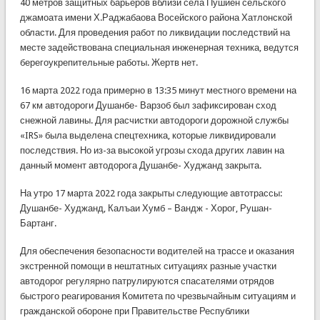
40 метров защитных барьеров вблизи села Пушиён сельского
джамоата имени Х.Раджабаова Восейского района Хатлонской
области. Для проведения работ по ликвидации последствий на
месте задействована специальная инженерная техника, ведутся
берегоукрепительные работы. Жертв нет.
16 марта 2022 года примерно в 13:35 минут местного времени на
67 км автодороги Душанбе- Варзоб был зафиксирован сход
снежной лавины. Для расчистки автодороги дорожной службы
«IRS» была выделена спецтехника, которые ликвидировали
последствия. Но из-за высокой угрозы схода других лавин на
данный момент автодорога Душанбе- Худжанд закрыта.
На утро 17 марта 2022 года закрыты следующие автотрассы:
Душанбе- Худжанд, Калъаи Хумб – Вандж - Хорог, Рушан-
Бартанг.
Для обеспечения безопасности водителей на трассе и оказания
экстренной помощи в нештатных ситуациях разные участки
автодорог регулярно патрулируются спасателями отрядов
быстрого реагирования Комитета по чрезвычайным ситуациям и
гражданской обороне при Правительстве Республики