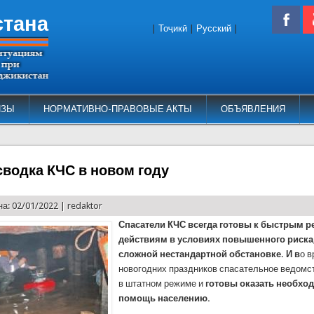
стана
|
Тоҷикӣ
|
Русский
|
ИЗЫ
НОРМАТИВНО-ПРАВОВЫЕ АКТЫ
ОБЪЯВЛЕНИЯ
сводка КЧС в новом году
а: 02/01/2022 |
redaktor
Спасатели КЧС всегда готовы к быстрым 
действиям в условиях повышенного риска
сложной нестандартной обстановке. И в
о 
новогодних праздников спасательное ведомс
в штатном режиме и
готовы оказать необхо
помощь населению.