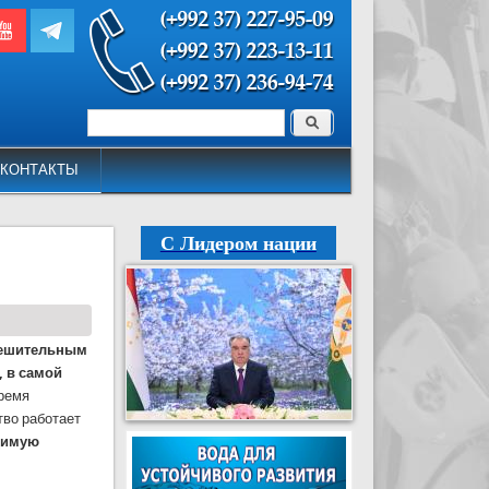
Поиск
Форма поиска
КОНТАКТЫ
С Лидером нации
решительным
, в самой
время
тво работает
димую