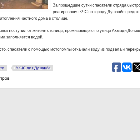
За прошедшие сутки спасатели отряда быстр
реагирования КЧС по городу Душанбе предот
атопления частного дома в столице.
онок поступил от жителя столицы, проживающего по улице Ахмади Дониш
ома заполняется водой.
сто, спасатели с помощью мотопомпы откачали воду из подвала и перекр
сти
УКЧС по г.Душанбе
тров