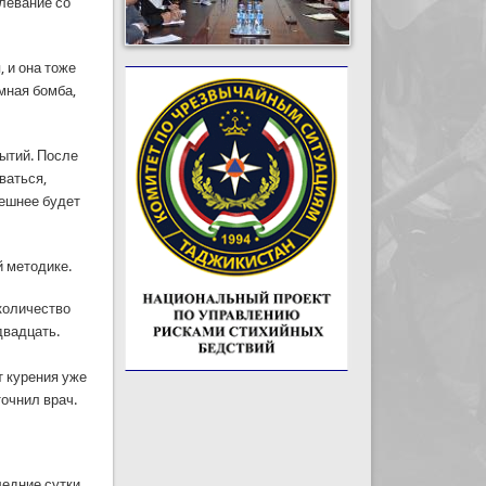
олевание со
, и она тоже
омная бомба,
бытий. После
ваться,
пешнее будет
й методике.
 количество
двадцать.
т курения уже
точнил врач.
ледние сутки