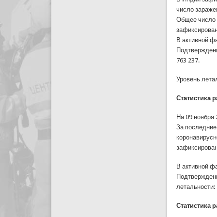
число зараже
Общее число 
зафиксирован
В активной фа
Подтвержденны
763 237.
Уровень летал
Статистика 
На 09 ноября
За последние
коронавирусн
зафиксирован
В активной фа
Подтвержденны
летальности: 
Статистика 