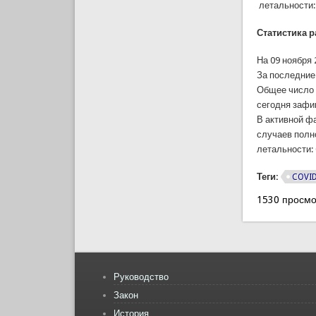
летальности:
Статистика 
На 09 ноября
За последние
Общее число 
сегодня зафи
В активной фа
случаев полно
летальности: 
Теги:
COVI
1530 просмо
Руководство
Закон
История