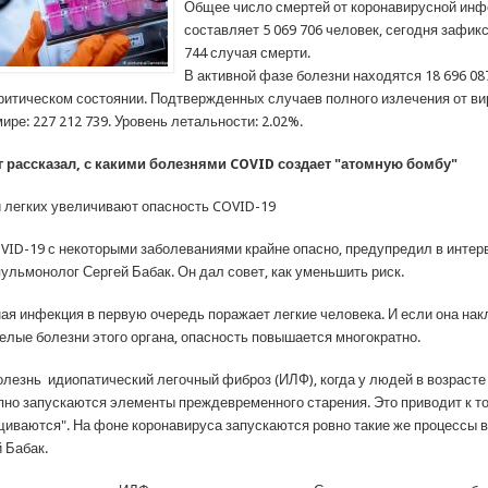
Общее число смертей от коронавирусной инф
составляет 5 069 706 человек, сегодня зафик
744 случая смерти.
В активной фазе болезни находятся 18 696 087
 критическом состоянии. Подтвержденных случаев полного излечения от в
мире: 227 212 739. Уровень летальности: 2.02%.
 рассказал, с какими болезнями COVID создает "атомную бомбу"
и легких увеличивают опасность COVID-19
VID-19 с некоторыми заболеваниями крайне опасно, предупредил в интер
пульмонолог Сергей Бабак. Он дал совет, как уменьшить риск.
ая инфекция в первую очередь поражает легкие человека. И если она на
желые болезни этого органа, опасность повышается многократно.
олезнь идиопатический легочный фиброз (ИЛФ), когда у людей в возрасте 
пно запускаются элементы преждевременного старения. Это приводит к то
щиваются". На фоне коронавируса запускаются ровно такие же процессы в
 Бабак.