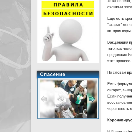
Установлено, 
схожими посл
Еще есть хрон
"старит" легк
которая взры
Вакцинация пр
того, как чел
продолжил Ба
этот процесс.
По словам вр
Спасение
Есть формула,
сигарет, выку
Если полученн
восстановлен
через шесть 
Коронавирус
В Индии зафи