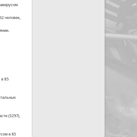
навирусом
62 человек,
янии.
 в 85
летальных
сти (3297),
усом в 85