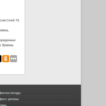
сом Covid-19.
овека,
твержденных
0. Уровень
рогноз погоды
Пресс-релизы
Связь