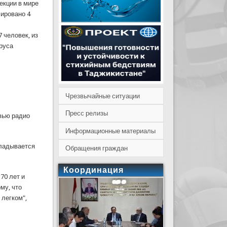
екции в мире
сировано 4
 человек, из
ируса
Чрезвычайные ситуации
Пресс релизы
вью радио
Информационные материалы
кладывается
Обращения граждан
Координация
70 лет и
му, что
 легком",