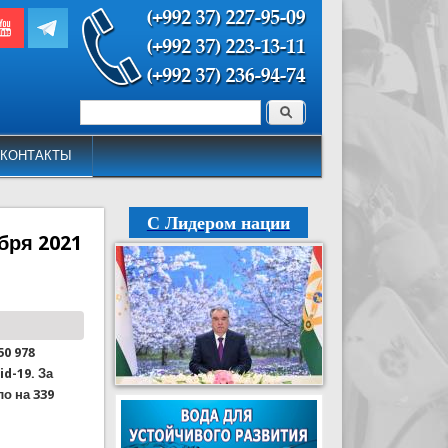
Поиск
Форма поиска
КОНТАКТЫ
С Лидером нации
бря 2021
50 978
d-19. За
о на 339