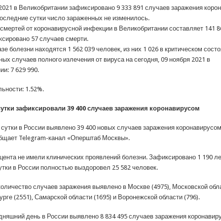
 2021 в Великобритании зафиксировано 9 333 891 случаев заражения коро
 последние сутки число зараженных не изменилось.
смертей от коронавирусной инфекции в Великобритании составляет 141 8
ксировано 57 случаев смерти.
зе болезни находятся 1 562 039 человек, из них 1 026 в критическом состо
ых случаев полного излечения от вируса на сегодня, 09 ноября 2021 в
и: 7 629 990.
ьности: 1.52%.
 сутки зафиксировали 39 400 случаев заражения коронавирусом
 сутки в России выявлено 39 400 новых случаев заражения коронавирусом
общает Telegram-канал «Оперштаб Москвы».
роцента не имели клинических проявлений болезни. Зафиксировано 1 190 
утки в России полностью выздоровел 25 582 человек.
оличество случаев заражения выявлено в Москве (4975), Московской обла
рге (2551), Самарской области (1695) и Воронежской области (796).
одняшний день в России выявлено 8 834 495 случаев заражения коронавир