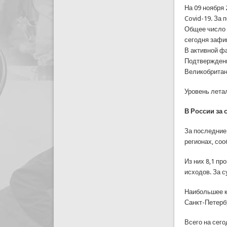
На 09 ноября
Covid-19. За
Общее число 
сегодня зафи
В активной фа
Подтвержденн
Великобритани
Уровень летал
В России за
За последние
регионах, со
Из них 8,1 п
исходов. За с
Наибольшее к
Санкт-Петербу
Всего на сег