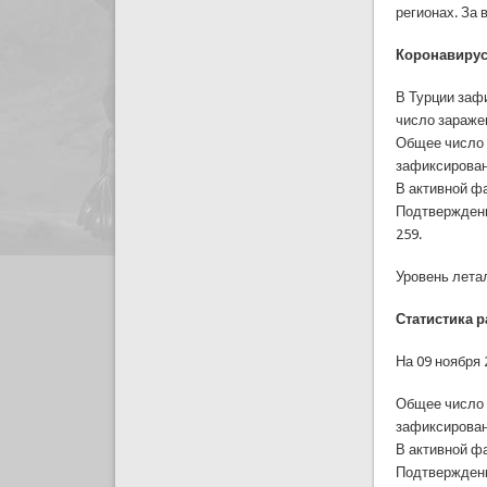
регионах. За
Коронавирус
В Турции заф
число зараже
Общее число 
зафиксирован
В активной фа
Подтвержденны
259.
Уровень летал
Статистика 
На 09 ноября
Общее число 
зафиксирован
В активной фа
Подтвержденны