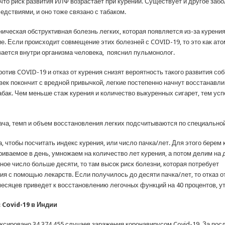
что риск развития ИЛФ возрастает при курении. Существует и другое заб
едствиями, и оно тоже связано с табаком.
ическая обструктивная болезнь легких, которая появляется из-за курения
ие. Если происходит совмещение этих болезней с COVID-19, то это как ат
вается внутри организма человека, пояснил пульмонолог.
отив COVID-19 и отказ от курения снизят вероятность такого развития со
овек покончит с вредной привычкой, легкие постепенно начнут восстанавли
бак. Чем меньше стаж курения и количество выкуренных сигарет, тем ус
ача, темп и объем восстановления легких подсчитываются по специально
 чтобы посчитать индекс курения, или число пачка/лет. Для этого берем
риваемое в день, умножаем на количество лет курения, а потом делим на 
ое число больше десяти, то там высок риск болезни, которая потребует
ия с помощью лекарств. Если получилось до десяти пачка/лет, то отказ о
месяцев приведет к восстановлению легочных функций на 40 процентов, у
 Covid-19 в Индии
ксировано 34 374 455 случаев заражения коронавирусом Covid-19. За пос