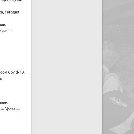
а, сегодня
нии.
дии: 33
сом Covid-19.
 от
янии.
94. Уровень