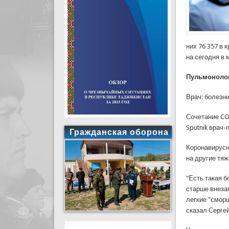
них 76 357 в
на сегодня в 
Пульмонолог
Врач: болезн
Сочетание CO
Sputnik врач-
Гражданская оборона
Коронавирусн
на другие тя
"Есть такая б
старше внеза
легкие "смор
сказал Сергей