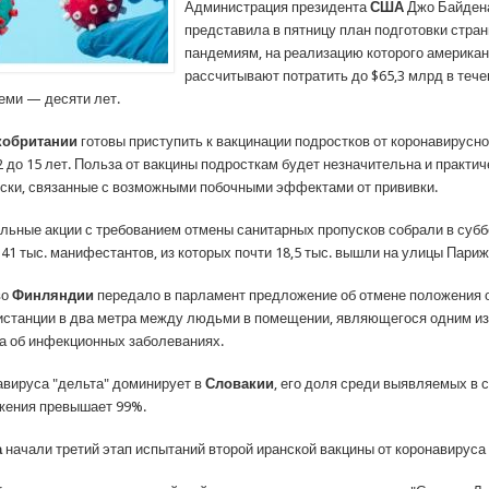
Администрация президента
США
Джо Байден
представила в пятницу план подготовки стра
пандемиям, на реализацию которого американ
рассчитывают потратить до $65,3 млрд в тече
ми — десяти лет.
кобритании
готовы приступить к вакцинации подростков от коронавирусн
2 до 15 лет. Польза от вакцины подросткам будет незначительна и практич
ски, связанные с возможными побочными эффектами от прививки.
ьные акции с требованием отмены санитарных пропусков собрали в субб
41 тыс. манифестантов, из которых почти 18,5 тыс. вышли на улицы Париж
во
Финляндии
передало в парламент предложение об отмене положения 
истанции в два метра между людьми в помещении, являющегося одним и
на об инфекционных заболеваниях.
вируса "дельта" доминирует в
Словакии
, его доля среди выявляемых в 
жения превышает 99%.
а
начали третий этап испытаний второй иранской вакцины от коронавируса R