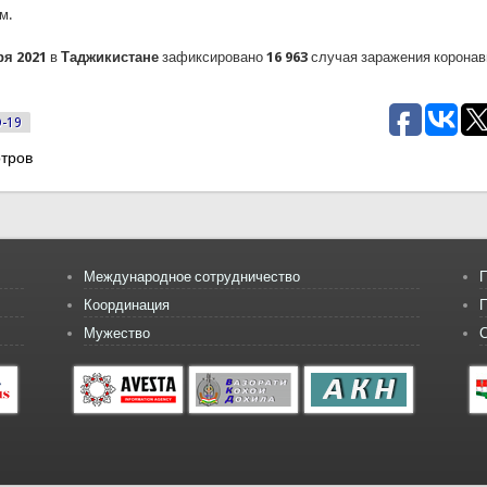
м.
ря 2021
в
Таджикистане
зафиксировано
16 963
случая заражения корона
D-19
тров
Международное сотрудничество
П
Координация
Мужество