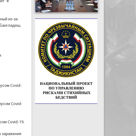
йт" в
ный из-за
 Бангладеш,
я
русом Covid-
русом Covid-
сом Covid-19.
в заражения