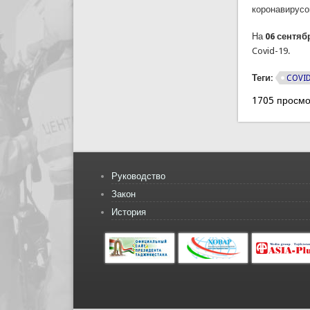
коронавирусо
На
06 сентяб
Covid-19.
Теги:
COVI
1705 просмо
Руководство
Закон
История