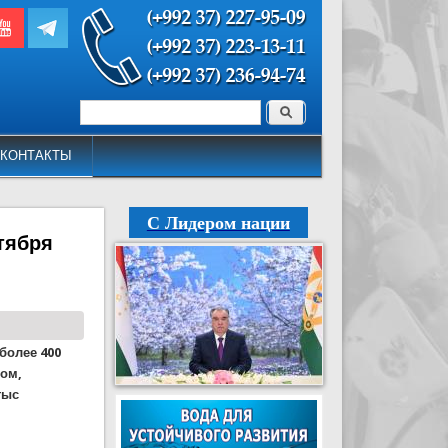
Поиск
Форма поиска
КОНТАКТЫ
С Лидером нации
нтября
более 400
сом,
тыс