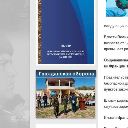
следующих се
Власти
Вели
возрасте от 1
превышает ри
Общенационал
во
Франции
1
Гражданская оборона
Правительст
безопасной д
пунктов зако
Штамм корона
случаев зара
Власти
Иран