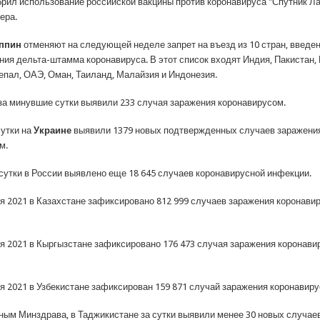
рил использование российской вакцины против коронавируса "Спутник Ла
ера.
ппин
отменяют на следующей неделе запрет на въезд из 10 стран, введен
ния дельта-штамма коронавируса. В этот список входят Индия, Пакистан,
епал, ОАЭ, Оман, Таиланд, Малайзия и Индонезия.
за минувшие сутки выявили 233 случая заражения коронавирусом.
сутки на
Украине
выявили 1379 новых подтвержденных случаев заражени
м.
сутки в России выявлено еще 18 645 случаев коронавирусной инфекции.
ря 2021 в Казахстане зафиксировано 812 999 случаев заражения коронави
ря 2021 в Кыргызстане зафиксировано 176 473 случая заражения коронави
ря 2021 в Узбекистане зафиксирован 159 871 случай заражения коронавиру
ным Минздрава, в Таджикистане за сутки выявили менее 30 новых случае