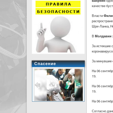
Бахрейн
одоб
качестве буст
Власти
Фили
распростране
Шри-Ланка, Н
В
Молдавии
За истекшие 
коронавирусо
За минувшие 
Спасение
На 06 сентяб
19.
На 06 сентяб
19.
На 06 сентяб
Согласно дан