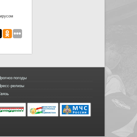
вирусом
рогноз погоды
Пресс-релизы
Связь