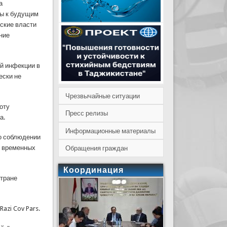
а
ны к будущим
ские власти
ние
ой инфекции в
ески не
Чрезвычайные ситуации
оту
Пресс релизы
а.
Информационные материалы
о соблюдении
з временных
Обращения граждан
Координация
стране
azi Cov Pars.