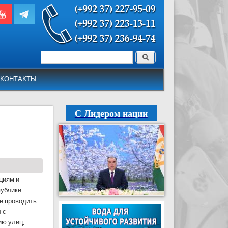
Поиск
Форма поиска
КОНТАКТЫ
С Лидером нации
циям и
публике
е проводить
 с
ю улиц,