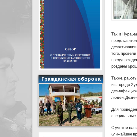
Так, в Нураб
представител
дезактивации
того, провел
предупрежден
розданы брош
Также, работ
Гражданская оборона
и в городе Х
дезинфекцион
людей. Дезин
Для проведен
специальные
С учетом сан
ближайшее вр