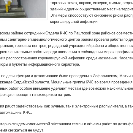
торговых точек, парков, скверов, жилых, вед
зданий и других общественных мест на терри
Эти меры способствуют снижению риска расп
коронавирусной инфекции.
адском районе сотрудники Отдела КЧС по Раштской зоне районов совместн
ями санитарно-эпидемиологического центра района провели работы по д
 рынков, торговых центров, ряд зданий учреждений района и общественны
и разъяснительные работы среди населения о соблюдении мерах профила
ия распространения коронавирусной инфекции среди населения. Населе
юры и буклеты информационного характера.
ы по дезинфекции и дезактивации были проведены в Исфаринском, Матчи
уджанде Согдийской области. Мобильные группы КЧС во время проведения
ных работ особое внимание уделают местам где возможно максимальное
фекцию проводят гипохлоритом натрия.
ия работ задействованы как ручные, так и электронные распылители, а та
 автомашины КЧС.
итарно-эпидемиологической обстановки темпы и объемы работ по дезинфе
емя снижаться не будут.