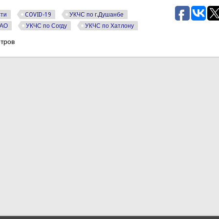
сти
COVID-19
УКЧС по г.Душанбе
БАО
УКЧС по Согду
УКЧС по Хатлону
тров