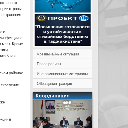
омственных
тории страны.
ространения
о с
езинфекции и
х мест. Кроме
ктики
Чрезвычайные ситуации
нию были
Пресс релизы
нском районах
Информационные материалы
Обращения граждан
 скопление
Координация
кже
кции в