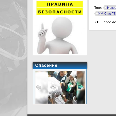
Теги:
Ново
УКЧС по Г
2108 просмо
Спасение