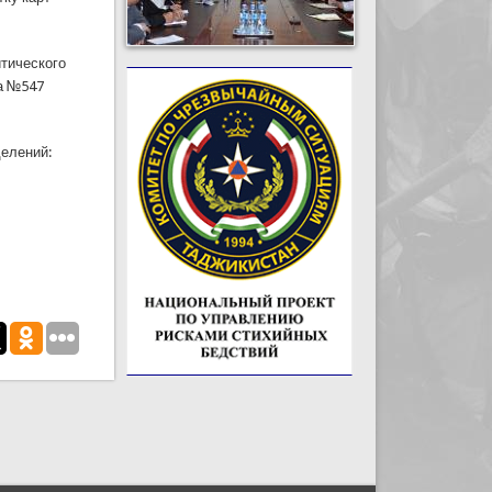
тического
да №547
делений: