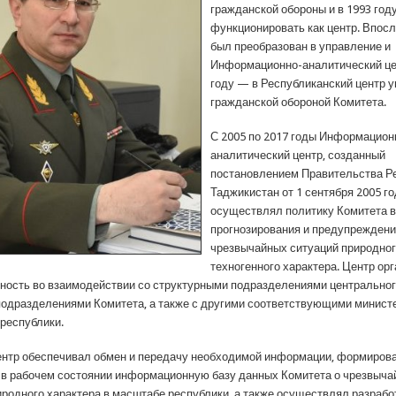
гражданской обороны и в 1993 год
функционировать как центр. Впос
был преобразован в управление и
Информационно-аналитический цен
году — в Республиканский центр 
гражданской обороной Комитета.
С 2005 по 2017 годы Информацион
аналитический центр, созданный
постановлением Правительства Р
Таджикистан от 1 сентября 2005 г
осуществлял политику Комитета в
прогнозирования и предупрежден
чрезвычайных ситуаций природног
техногенного характера. Центр ор
ность во взаимодействии со структурными подразделениями центральног
одразделениями Комитета, а также с другими соответствующими минист
республики.
центр обеспечивал обмен и передачу необходимой информации, формиров
в рабочем состоянии информационную базу данных Комитета о чрезвыч
иродного характера в масштабе республики, а также осуществлял разрабо