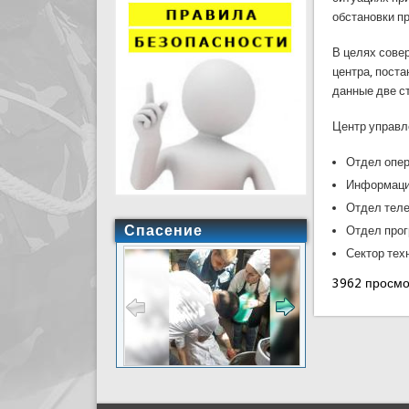
обстановки п
В целях сове
центра, пост
данные две с
Центр управл
Отдел опер
Информаци
Отдел теле
Спасение
Отдел про
Сектор тех
3962 просм