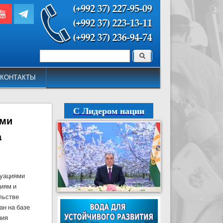
Поиск
Форма поиска
КОНТАКТЫ
С Лидером нации
ями
а
туациями
иям и
льстве
ан на базе
ния