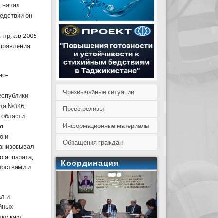
у начал
ледствии он
тр, а в 2005
управления
но-
Чрезвычайные ситуации
еспублики
ода №346,
Пресс релизы
 области
Информационные материалы
ия
о и
Обращения граждан
ганизовывал
о аппарата,
Координация
ерствами и
ал и
айных
тку карт