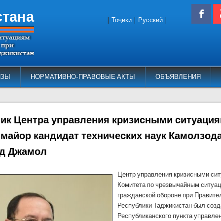
стана
|
Тоҷикӣ
|
Русский
|
ИЗЫ
НОРМАТИВНО-ПРАВОВЫЕ АКТЫ
ОБЪЯВЛЕНИЯ
ик Центра управления кризисными ситуаци
-майор кандидат технических наук Камолзод
д Джамол
Центр управления кризисными си
Комитета по чрезвычайным ситуац
гражданской обороне при Правите
Республики Таджикистан был созд
Республиканского пункта управле