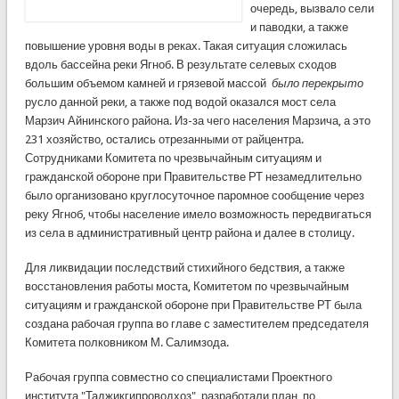
очередь, вызвало сели
и паводки, а также
повышение уровня воды в реках. Такая ситуация сложилась
вдоль бассейна реки Ягноб. В результате селевых сходов
большим объемом камней и грязевой массой
было перекрыто
русло данной реки, а также под водой оказался мост села
Марзич Айнинского района. Из-за чего населения Марзича, а это
231 хозяйство, остались отрезанными от райцентра.
Сотрудниками Комитета по чрезвычайным ситуациям и
гражданской обороне при Правительстве РТ незамедлительно
было организовано круглосуточное паромное сообщение через
реку Ягноб, чтобы население имело возможность передвигаться
из села в административный центр района и далее в столицу.
Для ликвидации последствий стихийного бедствия, а также
восстановления работы моста, Комитетом по чрезвычайным
ситуациям и гражданской обороне при Правительстве РТ была
создана рабочая группа во главе с заместителем председателя
Комитета полковником М. Салимзода.
Рабочая группа совместно со специалистами Проектного
института "Таджикгипроводхоз", разработали план, по