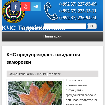
Поиск
КЧС Таджикистана
Форма поиска
Навигация
КЧС предупреждает: ожидается
заморозки
Опубликована: 06/11/2019 |
redaktor
Комитет по
чрезвычайным
ситуациям и
гражданской обороне
при Правительстве РТ
доводит до