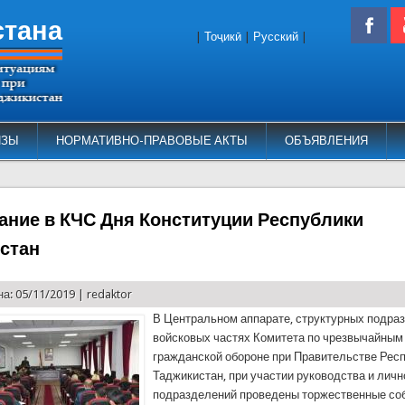
стана
|
Тоҷикӣ
|
Русский
|
ИЗЫ
НОРМАТИВНО-ПРАВОВЫЕ АКТЫ
ОБЪЯВЛЕНИЯ
ание в КЧС Дня Конституции Республики
стан
а: 05/11/2019 |
redaktor
В Центральном аппарате, структурных подра
войсковых частях Комитета по чрезвычайным
гражданской обороне при Правительстве Рес
Таджикистан, при участии руководства и личн
подразделений проведены торжественные со