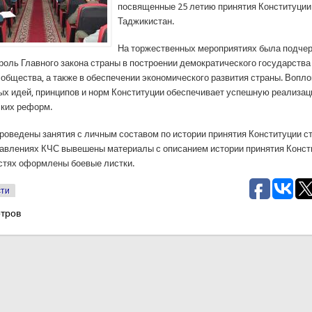
посвященные 25 летию принятия Конституции
Таджикистан.
На торжественных мероприятиях была подче
роль Главного закона страны в построении демократического государства
 общества, а также в обеспечении экономического развития страны. Вопл
ых идей, принципов и норм Конституции обеспечивает успешную реализа
ких реформ.
проведены занятия с личным составом по истории принятия Конституции с
равлениях КЧС вывешены материалы с описанием истории принятия Консти
стях оформлены боевые листки.
сти
тров