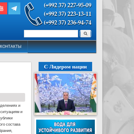
Поиск
Форма поиска
КОНТАКТЫ
С Лидером нации
зделениях и
 ситуациям и
публики
ого состава
брания,