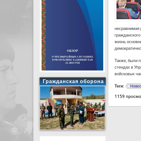
несравнимая 
гражданского
жизнь основн
демократичес
Также, были 
стендах в Уп
войсковых ча
Гражданская оборона
Теги:
Ново
1159 просмо