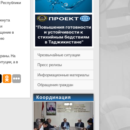
 Республики
ркнута
 и
ощение в
цию
Чрезвычайные ситуации
траны. На
туции, а в
Пресс релизы
Информационные материалы
Обращения граждан
Координация