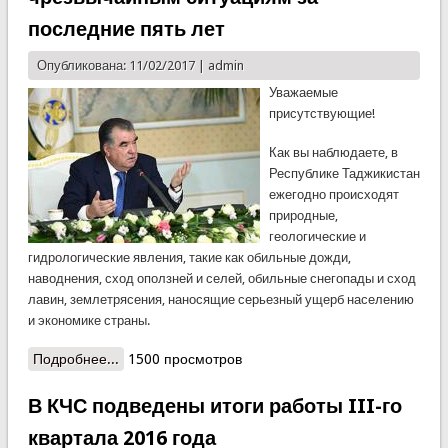
последние пять лет
Опубликована: 11/02/2017 |
admin
Уважаемые
присутствующие!
Как вы наблюдаете, в
Республике Таджикистан
ежегодно происходят
природные,
геологические и
гидрологические явления, такие как обильные дожди,
наводнения, сход оползней и селей, обильные снегопады и сход
лавин, землетрясения, наносящие серьезный ущерб населению
и экономике страны.
Подробнее...
о Выступление Президента Республики
1500 просмотров
Таджикистан, Председателя государственной
комиссии по чрезвычайным ситуациям Эмомали
В КЧС подведены итоги работы III-го
Рахмона по природным чрезвычайным
квартала 2016 года
ситуациям за последние пять лет