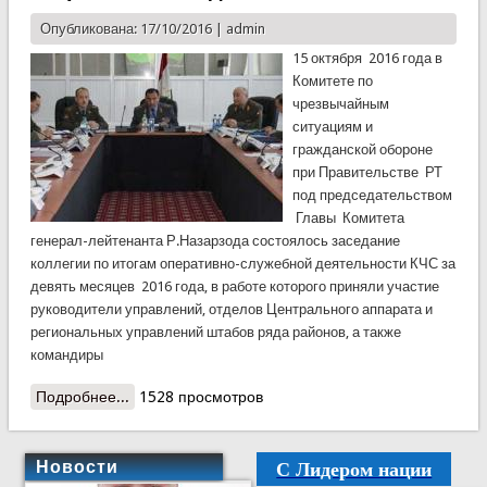
Опубликована: 17/10/2016 |
admin
15 октября 2016 года в
Комитете по
чрезвычайным
ситуациям и
гражданской обороне
при Правительстве РТ
под председательством
Главы Комитета
генерал-лейтенанта Р.Назарзода состоялось заседание
коллегии по итогам оперативно-служебной деятельности КЧС за
девять месяцев 2016 года, в работе которого приняли участие
руководители управлений, отделов Центрального аппарата и
региональных управлений штабов ряда районов, а также
командиры
Подробнее...
о В КЧС подведены итоги работы III-го квартала
1528 просмотров
2016 года
С Лидером нации
Новости